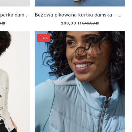
Beżowa ocieplana kurtka parka damska – Cosmic Chic
Beżowa pikowana kurtka damska – Neo Comfort
 zł
299,00 zł
849,00 zł
-54%