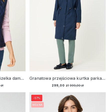
Granatowa pikowana kamizelka damska – Refresh
Granatowa przejściowa kurtka parka damska – Spring Garden
 zł
299,00 zł
999,00 zł
-57%
WEŁNA