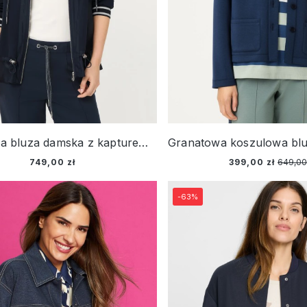
Granatowa bluza damska z kapturem z łączonych materiałów - Smart Casual
749,00 zł
399,00 zł
649,00
-63%