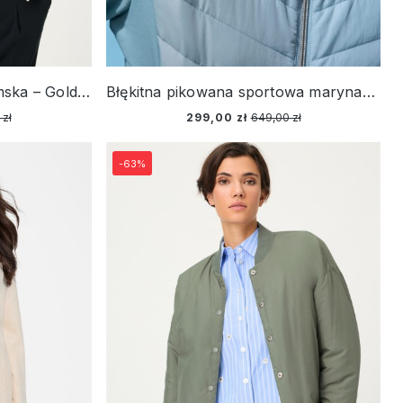
Biała kurtka jeansowa damska – Golden Glow
Błękitna pikowana sportowa marynarka damska – Cosmic Chic
 zł
299,00 zł
649,00 zł
-63%