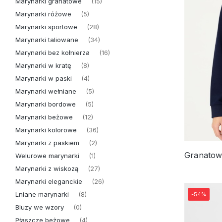
Marynarki granatowe
(15)
Marynarki różowe
(5)
Marynarki sportowe
(28)
Marynarki taliowane
(34)
Marynarki bez kołnierza
(16)
Marynarki w kratę
(8)
Marynarki w paski
(4)
Marynarki wełniane
(5)
Marynarki bordowe
(5)
Marynarki beżowe
(12)
Marynarki kolorowe
(36)
Marynarki z paskiem
(2)
Welurowe marynarki
(1)
Marynarki z wiskozą
(27)
Marynarki eleganckie
(26)
Lniane marynarki
(8)
-54%
Bluzy we wzory
(0)
Płaszcze beżowe
(4)