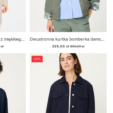
Długa marynarka damska z miękkiego dżerseju - Coast Vibes
Dwustronna kurtka bomberka damska w odcieniu khaki – Designer Choice
 zł
329,00 zł
899,00 zł
-67%