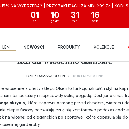
-15% NA WYPRZEDAŻ | PRZY ZAKUPACH ZA MIN. 299 ZŁ | KOD:
S
01
10
31
14
LEN
NOWOŚCI
PRODUKTY
KOLEKCJE
Kurtki wiosenne damskie
ODZIEŻ DAMSKA OLSEN
KURTKI WIOSENNE
kie wiosenne z oferty sklepu Olsen to funkcjonalność i styl na k
ianami temperatury i nieprzewidywalną pogodą. Dostępne u nas
k
nego okrycia
, które zapewni ochronę przed chłodem, wiatrem i d
nie ciepłe fasony pozwalają czuć się komfortowo podczas codzie
k na wiosnę: od eleganckich po sportowe, które dopasują się do T
iosennej garderoby.