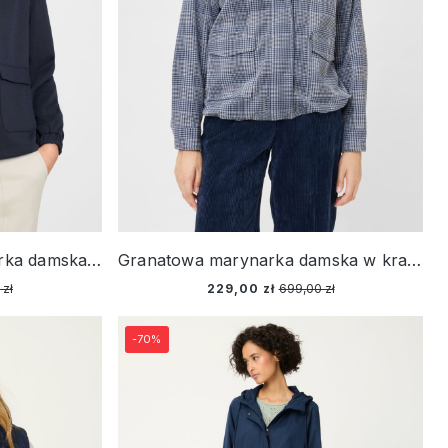
Granatowa kurtka bomberka damska – Neo Comfort
Granatowa marynarka damska w kratę – New Passion
 zł
229,00 zł
699,00 zł
-70%