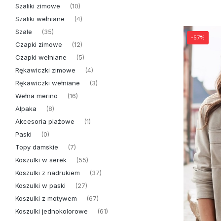
Szaliki zimowe
(10)
Szaliki wełniane
(4)
Szale
(35)
-57%
Czapki zimowe
(12)
Czapki wełniane
(5)
Rękawiczki zimowe
(4)
Rękawiczki wełniane
(3)
Wełna merino
(16)
Alpaka
(8)
Akcesoria plażowe
(1)
Paski
(0)
Topy damskie
(7)
Koszulki w serek
(55)
Koszulki z nadrukiem
(37)
Koszulki w paski
(27)
Koszulki z motywem
(67)
Koszulki jednokolorowe
(61)