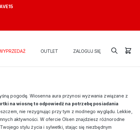
AVE15
WYPRZEDAŻ
OUTLET
ZALOGUJ SIĘ
apryśną pogodę. Wiosenna aura przynosi wyzwania związane z
urtki na wiosnę to odpowiedź na potrzebę posiadania
eszczem, nie rezygnując przy tym z modnego wyglądu. Lekkie,
nnych aktywności. W ofercie Olsen znajdziesz różnorodne
wojego stylu życia i sylwetki, stając się niezbędnym