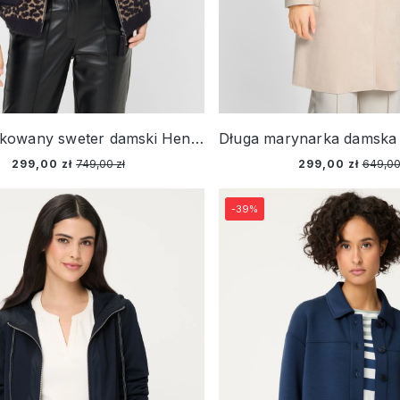
Czarny pikowany sweter damski Henny w panterkę – Urban Wild
299,00 zł
749,00 zł
299,00 zł
649,00
-39%