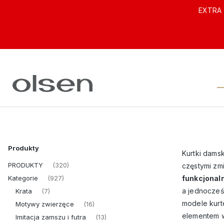
EXTRA 
Produkty
Kurtki dams
PRODUKTY
(320)
częstymi zm
Kategorie
funkcjonal
(927)
a jednocześ
Krata
(7)
modele kurte
Motywy zwierzęce
(16)
elementem w
Imitacja zamszu i futra
(13)