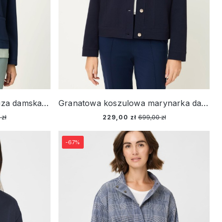
Granatowa koszulowa bluza damska - Spring Garden
Granatowa koszulowa marynarka damska – Refresh
 zł
229,00 zł
699,00 zł
-67%