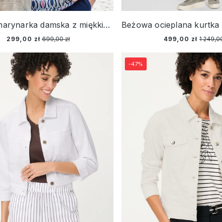
Beżowa marynarka damska z miękkiego dżerseju – Vintage Romance
299,00 zł
699,00 zł
499,00 zł
1 249,00
-47%