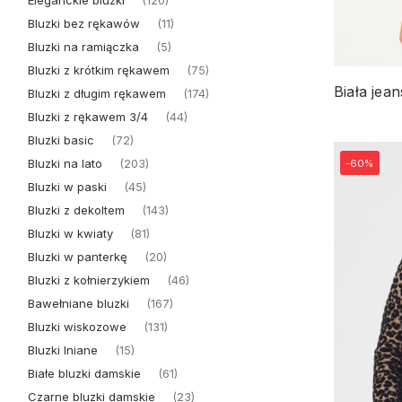
Eleganckie bluzki
(120)
Bluzki bez rękawów
(11)
Bluzki na ramiączka
(5)
Bluzki z krótkim rękawem
(75)
Bluzki z długim rękawem
(174)
Bluzki z rękawem 3/4
(44)
Bluzki basic
(72)
Bluzki na lato
-60%
(203)
Bluzki w paski
(45)
Bluzki z dekoltem
(143)
Bluzki w kwiaty
(81)
Bluzki w panterkę
(20)
Bluzki z kołnierzykiem
(46)
Bawełniane bluzki
(167)
Bluzki wiskozowe
(131)
Bluzki lniane
(15)
Białe bluzki damskie
(61)
Czarne bluzki damskie
(23)