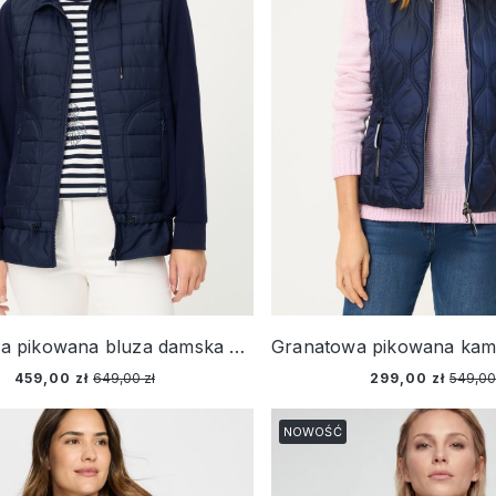
Granatowa pikowana bluza damska Henny Jersey – Riviera Mood
459,00 zł
649,00 zł
299,00 zł
549,00
NOWOŚĆ