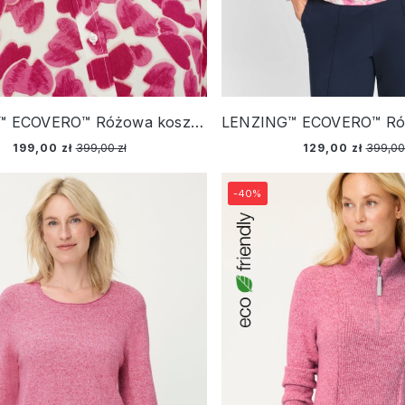
LENZING™ ECOVERO™ Różowa koszula damska w serca - Spring Garden
199,00 zł
399,00 zł
129,00 zł
399,00
-40%