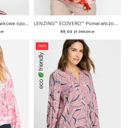
LENZING™ ECOVERO™ Oliwkowe spodnie damskie Anna Wide z geometrycznym wzorem – Voyage Tropical
LENZING™ ECOVERO™ Pomarańczowa bluzka damska Clara we wzory - French Flair
zł
99,00 zł
349,00 zł
-60%