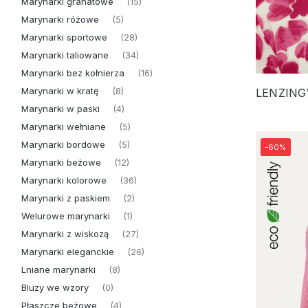
Marynarki granatowe
(15)
Marynarki różowe
(5)
Marynarki sportowe
(28)
Marynarki taliowane
(34)
Marynarki bez kołnierza
(16)
Marynarki w kratę
(8)
Marynarki w paski
(4)
Marynarki wełniane
(5)
Marynarki bordowe
(5)
-60%
Marynarki beżowe
(12)
Marynarki kolorowe
(36)
Marynarki z paskiem
(2)
Welurowe marynarki
(1)
Marynarki z wiskozą
(27)
Marynarki eleganckie
(26)
Lniane marynarki
(8)
Bluzy we wzory
(0)
Płaszcze beżowe
(4)