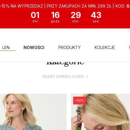
-15% NA WYPRZEDAŻ | PRZY ZAKUPACH ZA MIN. 299 ZŁ | KOD:
S
01
16
29
41
LEN
NOWOŚCI
PRODUKTY
KOLEKCJE
Kategorie
ODZIEŻ DAMSKA OLSEN
-40%