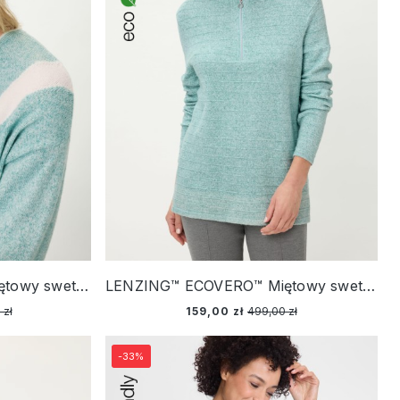
LENZING™ ECOVERO™ Miętowy sweter damski Cora z geometrycznym wzorem – Soft Vibes
LENZING™ ECOVERO™ Miętowy sweter damski Henny zapinany na suwak – Soft Vibes
 zł
159,00 zł
499,00 zł
-33%