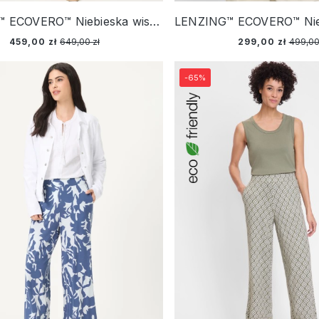
LENZING™ ECOVERO™ Niebieska wiskozowa sukienka damska w kwiaty z elastanem – Vintage Cruise
459,00 zł
649,00 zł
299,00 zł
499,00
-65%