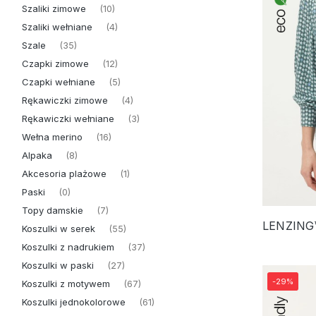
Szaliki zimowe
(10)
Szaliki wełniane
(4)
Szale
(35)
Czapki zimowe
(12)
Czapki wełniane
(5)
Rękawiczki zimowe
(4)
Rękawiczki wełniane
(3)
Wełna merino
(16)
Alpaka
(8)
Akcesoria plażowe
(1)
Paski
(0)
Topy damskie
(7)
Koszulki w serek
(55)
Koszulki z nadrukiem
(37)
Koszulki w paski
(27)
-29%
Koszulki z motywem
(67)
Koszulki jednokolorowe
(61)