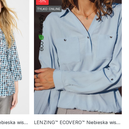
-51%
TYLKO ONLINE
LENZING™ ECOVERO™ Niebieska wiskozowa bluzka damska Hannah z geometrycznym printem – Cosmic Chic
LENZING™ ECOVERO™ Niebieska wiskozowa koszula damska – Vintage Romance