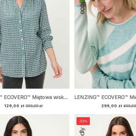
LENZING™ ECOVERO™ Miętowa wiskozowa koszula damska z geometrycznym wzorem – Soft Vibes
129,00 zł
399,00 zł
299,00 zł
499,00
-52%