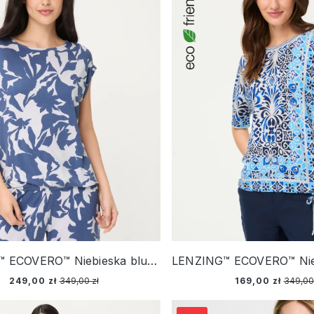
LENZING™ ECOVERO™ Niebieska bluzka damska Clara z roślinnym wzorem – Ciao Amore
249,00 zł
349,00 zł
169,00 zł
349,00