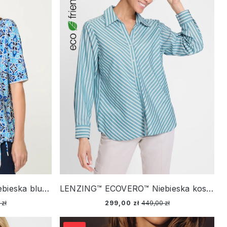
LENZING™ ECOVERO™ Niebieska bluzka damska Clara z roślinnym wzorem – Vintage Cruise
LENZING™ ECOVERO™ Niebieska koszula damska w paski – Neo Comfort
 zł
299,00 zł
449,00 zł