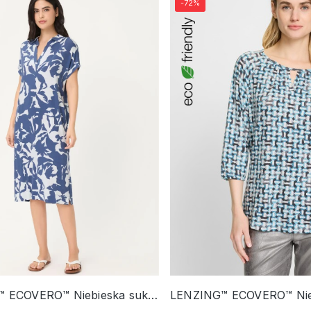
-72%
LENZING™ ECOVERO™ Niebieska sukienka z roślinnym wzorem – Ciao Amore