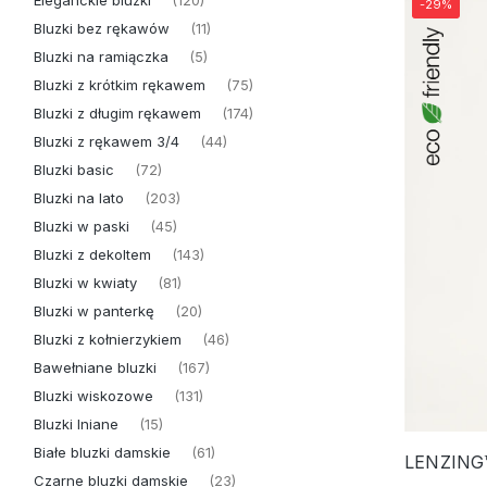
Eleganckie bluzki
(120)
-29%
Bluzki bez rękawów
(11)
Bluzki na ramiączka
(5)
Bluzki z krótkim rękawem
(75)
Bluzki z długim rękawem
(174)
Bluzki z rękawem 3/4
(44)
Bluzki basic
(72)
Bluzki na lato
(203)
Bluzki w paski
(45)
Bluzki z dekoltem
(143)
Bluzki w kwiaty
(81)
Bluzki w panterkę
(20)
Bluzki z kołnierzykiem
(46)
Bawełniane bluzki
(167)
Bluzki wiskozowe
(131)
Bluzki lniane
(15)
Białe bluzki damskie
(61)
Czarne bluzki damskie
(23)