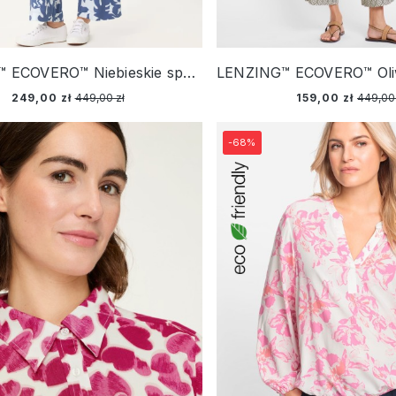
LENZING™ ECOVERO™ Niebieskie spodnie damskie Anna Wide z roślinnym wzorem – Ciao Amore
249,00 zł
449,00 zł
159,00 zł
449,00 
-68%