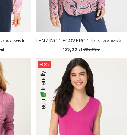
LENZING™ ECOVERO™ Różowa wiskozowa koszula damska o kroju tuniki w kwiaty – Back in Bloom
LENZING™ ECOVERO™ Różowa wiskozowa koszula damska ze wzorem – Vintage Romance
 zł
159,00 zł
399,00 zł
-60%