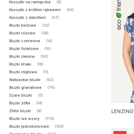
Koszulki na ramiączka
(9)
Koszulki z krótkim rękawem
(64)
Koszulki z dekoltem
(57)
Bluzki beżowe
(32)
Bluzki rózowe
(38)
Bluzki czerwone
(14)
Bluzki fioletowe
(10)
Bluzki zielone
(50)
Bluzki khaki
(16)
Bluzki miętowe
(11)
Niebieskie bluzki
(92)
Bluzki granatowe
(76)
Szare bluzki
(5)
Bluzki żółte
(14)
Złote bluzki
(8)
Bluzki we wzory
(179)
Bluzki jednokolorowe
(106)