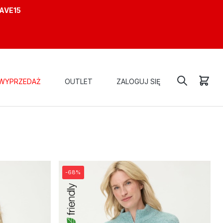
AVE15
WYPRZEDAŻ
OUTLET
ZALOGUJ SIĘ
-68%