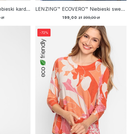
LENZING™ ECOVERO™ Niebieski kardigan damski Eva - Neo Comfort
LENZING™ ECOVERO™ Niebieski sweter damski Henny - New Passion
 zł
199,00 zł
399,00 zł
-72%