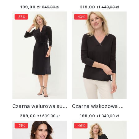
199,00 zł
649,00 zł
319,00 zł
449,00 zł
-57%
-43%
Czarna welurowa sukienka – Liaison en Vogue
Czarna wiskozowa bluzka damska Hannah z dekoltem V – Liaison en Vogue
299,00 zł
699,00 zł
199,00 zł
349,00 zł
-71%
-46%