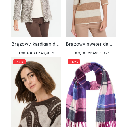
Brązowy kardigan damski Henny z frędzlami – Designer Choice
Brązowy sweter damski Cora w paski z krótkim rękawem – Relaxed Code
199,00 zł
649,00 zł
199,00 zł
499,00 zł
-46%
-47%