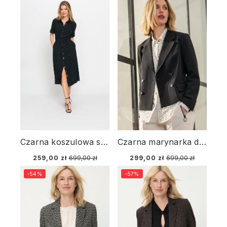
Czarna koszulowa sukienka z paskiem – Urban Jungle
Czarna marynarka damska o krótszym kroju - Urban Lights
259,00 zł
699,00 zł
299,00 zł
699,00 zł
-54%
-57%