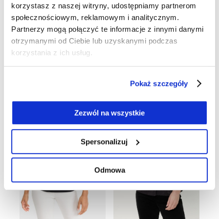
korzystasz z naszej witryny, udostępniamy partnerom
społecznościowym, reklamowym i analitycznym.
Partnerzy mogą połączyć te informacje z innymi danymi
otrzymanymi od Ciebie lub uzyskanymi podczas
korzystania z ich usług.
Czarna bluza damska Cora Jersey z wiskozą z geometrycznym wzorem – Liaison en Vogue
Czarna bluzka damska Clara z ozdobnymi aplikacjami – Urban Wild
129,00 zł
399,00 zł
99,00 zł
399,00 zł
Pokaż szczegóły
-75%
Zezwól na wszystkie
Spersonalizuj
Odmowa