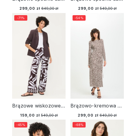
299,00 zł
649,00 zł
299,00 zł
549,00 zł
-71%
-54%
Brązowe wiskozowe spodnie damskie Anna Wide z roślinnym wzorem – Savanna Sky
Brązowo-kremowa wiskozowa sukienka maxi ze wzorem – Designer Choice
159,00 zł
549,00 zł
299,00 zł
649,00 zł
-45%
-68%