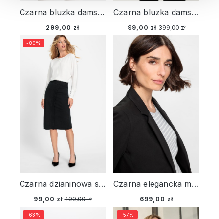
Czarna bluzka damska Edda - Basic
Czarna bluzka damska Edda z kopertowym dekoltem – Liaison en Vogue
299,00 zł
99,00 zł
399,00 zł
-80%
Czarna dzianinowa spódnica - Tres Chic
Czarna elegancka marynarka damska - Basic
99,00 zł
499,00 zł
699,00 zł
-63%
-57%