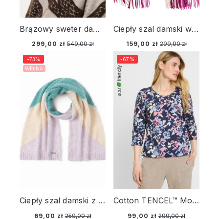
Brązowy sweter damski Henny we wzory – Designer Choice
Ciepły szal damski w kratę – New Passion
299,00 zł
549,00 zł
159,00 zł
299,00 zł
-73%
-67%
WEŁNA
Ciepły szal damski z wełną i moherem
Cotton TENCEL™ Modal Granatowa bluzka damska Clara w kwiaty – Vintage Romance
69,00 zł
259,00 zł
99,00 zł
299,00 zł