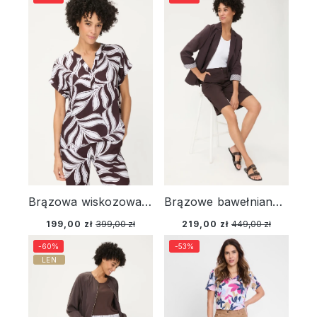
Brązowa wiskozowa koszula damska z roślinnym wzorem – Savanna Sky
Brązowe bawełniane szorty damskie Mona Straight – Savanna Sky
199,00 zł
399,00 zł
219,00 zł
449,00 zł
-60%
-53%
LEN