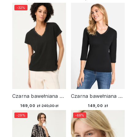
-32%
Czarna bawełniana bluzka damska Cosima z dekoltem V – Golden Glow
Czarna bawełniana bluzka damska Edda - Basic
169,00 zł
249,00 zł
149,00 zł
-29%
-68%