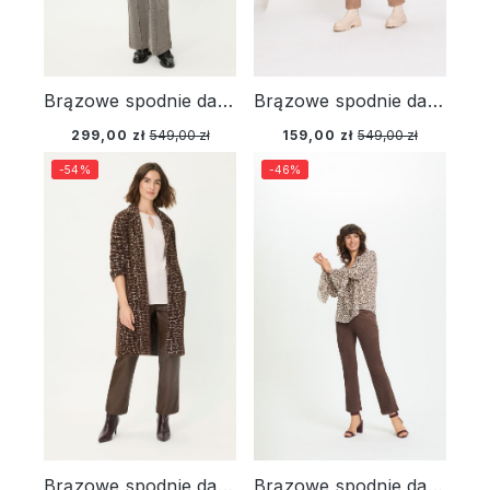
Brązowe spodnie damskie Mona Bootcut z drobnym wzorem – Urban Wild
Brązowe spodnie damskie Mona Straight - Designer Choice
299,00 zł
549,00 zł
159,00 zł
549,00 zł
-54%
-46%
Brązowe spodnie damskie Mona Straight z efektem sztucznej skóry – Designer Choice
Brązowe spodnie damskie Mona Straight z ozdobnymi aplikacjami – Designer Choice