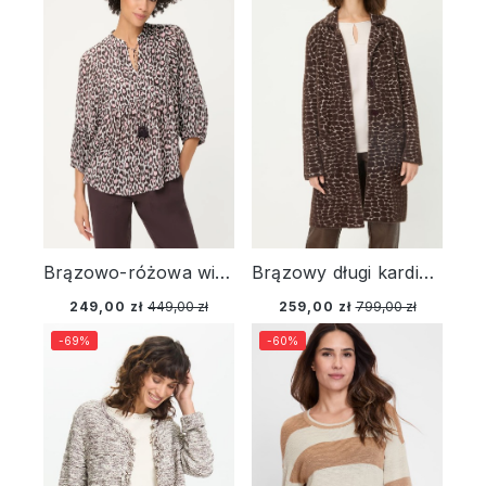
Brązowo-różowa wiskozowa koszula damska w cętki – Savanna Sky
Brązowy długi kardigan damski Henny ze wzorem – Designer Choice
249,00 zł
449,00 zł
259,00 zł
799,00 zł
-69%
-60%