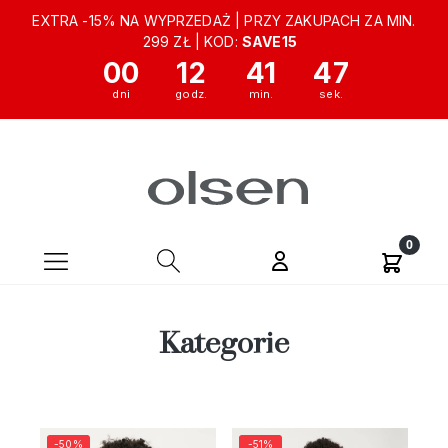
EXTRA -15% NA WYPRZEDAŻ | PRZY ZAKUPACH ZA MIN.
299 ZŁ | KOD:
SAVE15
00
12
41
46
Kategorie
-50%
-51%