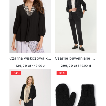
Czarna wiskozowa koszula damska z haftem – Resort Spirit
Czarne bawełniane spodnie damskie Lisa Straight – Liaison en Vogue
129,00 zł
449,00 zł
299,00 zł
549,00 zł
-54%
-30%