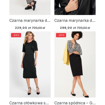
Czarna marynarka damska ze sztucznej skóry - Designer Choice
Czarna marynarka damska ze sztucznej skóry -– Urban Wild
229,00 zł
799,00 zł
299,00 zł
799,00 zł
-69%
-29%
Czarna ołówkowa sukienka z falbaną - Occasion
Czarna spódnica – Golden Glow